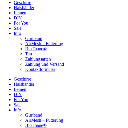
Geschirre
Halsbänder
Leinen
DIY
For You
Sale
Info
Gurtband
AirMesh – Fütterung
BioThane®
Tau
Zahlungsarten
Zahlung und Versand
Kontaktformular
Geschirre
Halsbänder
Leinen
DIY
For You
Sale
Info
Gurtband
AirMesh – Fütterung
BioThane®