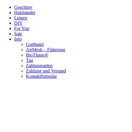
Zum
Geschirre
Inhalt
Halsbänder
springen
Leinen
DIY
For You
Sale
Info
Gurtband
AirMesh – Fütterung
BioThane®
Tau
Zahlungsarten
Zahlung und Versand
Kontaktformular