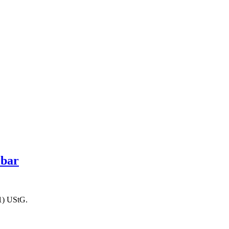
lbar
1) UStG.