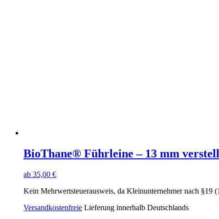
weist
mehrere
Varianten
auf.
Die
Optionen
können
auf
der
Produktseite
gewählt
werden
BioThane® Führleine – 13 mm verstel
ab
35,00
€
Kein Mehrwertsteuerausweis, da Kleinunternehmer nach §19 (
Versandkostenfreie
Lieferung innerhalb Deutschlands