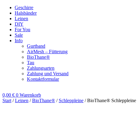
Zum
Geschirre
Inhalt
Halsbänder
springen
Leinen
DIY
For You
Sale
Info
Gurtband
AirMesh – Fütterung
BioThane®
Tau
Zahlungsarten
Zahlung und Versand
Kontaktformular
0,00
€
0
Warenkorb
Start
/
Leinen
/
BioThane®
/
Schleppleine
/ BioThane® Schleppleine