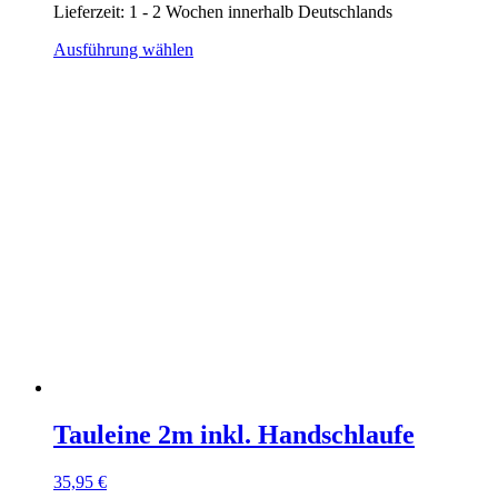
Lieferzeit:
1 - 2 Wochen innerhalb Deutschlands
Dieses
Ausführung wählen
Produkt
weist
mehrere
Varianten
auf.
Die
Optionen
können
auf
der
Produktseite
gewählt
werden
Tauleine 2m inkl. Handschlaufe
35,95
€