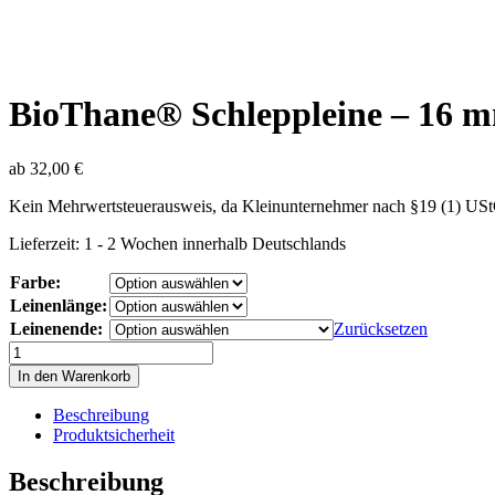
BioThane® Schleppleine – 16 
ab
32,00
€
Kein Mehrwertsteuerausweis, da Kleinunternehmer nach §19 (1) US
Lieferzeit:
1 - 2 Wochen innerhalb Deutschlands
Farbe:
Leinenlänge:
Leinenende:
Zurücksetzen
BioThane®
Schleppleine
In den Warenkorb
–
16
Beschreibung
mm
Produktsicherheit
Menge
Beschreibung