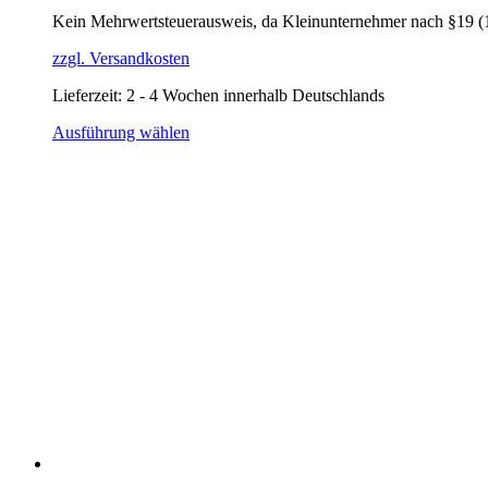
Kein Mehrwertsteuerausweis, da Kleinunternehmer nach §19 (
zzgl. Versandkosten
Lieferzeit:
2 - 4 Wochen innerhalb Deutschlands
Dieses
Ausführung wählen
Produkt
weist
mehrere
Varianten
auf.
Die
Optionen
können
auf
der
Produktseite
gewählt
werden